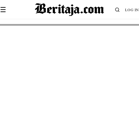
☰
LOG IN