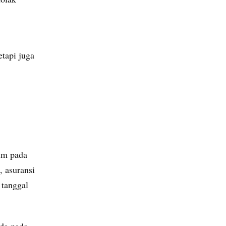
tapi juga
aim pada
 asuransi
 tanggal
ada pada