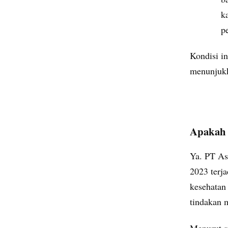
k
p
Kondisi i
menunjukka
Apakah 
Ya. PT As
2023 terj
kesehatan
tindakan 
Menurut s