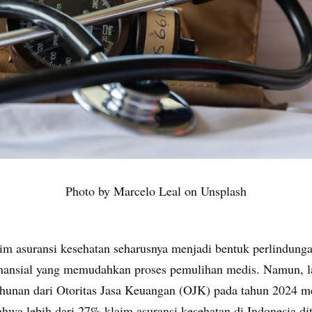
Photo by Marcelo Leal on Unsplash
aim asuransi kesehatan seharusnya menjadi bentuk perlindung
inansial yang memudahkan proses pemulihan medis. Namun, l
ahunan dari Otoritas Jasa Keuangan (OJK) pada tahun 2024 m
ahwa lebih dari 27% klaim asuransi kesehatan di Indonesia di