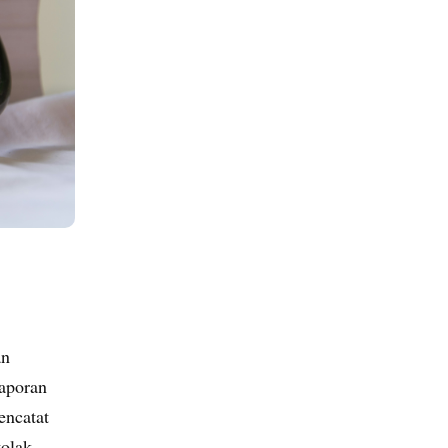
an
aporan
encatat
tolak