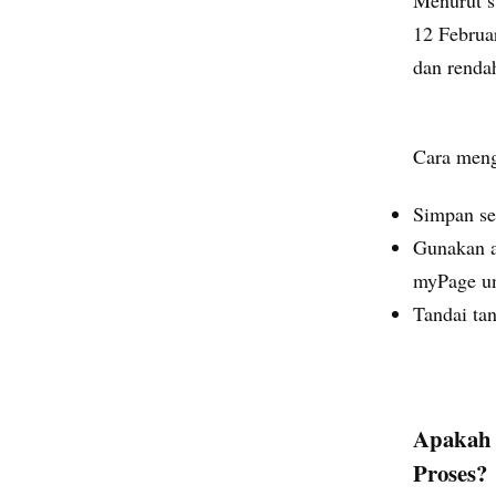
12 Februa
dan rendah
Cara meng
Simpan se
Gunakan a
myPage un
Tandai tan
Apakah 
Proses?