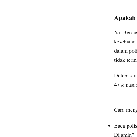
Apakah 
Ya. Berda
kesehatan
dalam pol
tidak ter
Dalam stu
47% nasab
Cara meng
Baca poli
Dijamin”.