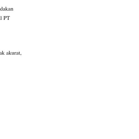
ndakan
al PT
ak akurat,