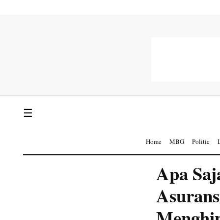
☰
Home
MBG
Politic
Apa Saj
Asurans
Menghin