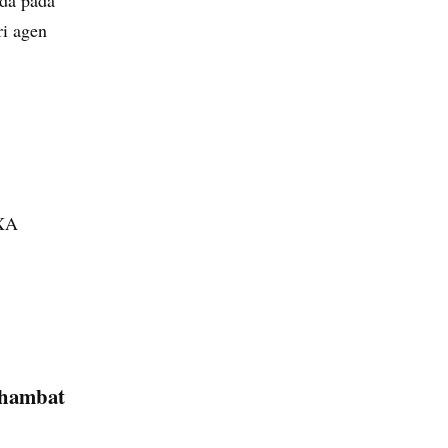
ri agen
AXA
ghambat