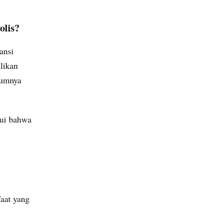
olis?
ansi
likan
mumnya
hui bahwa
aat yang