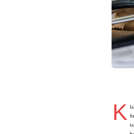
K
l
f
t
b