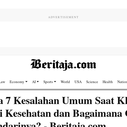
Law
Economy
AI
Sports
World
USA
Science
Health
Natio
a 7 Kesalahan Umum Saat K
i Kesehatan dan Bagaimana
darinya? - Beritaja.com