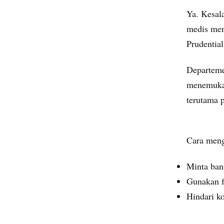
Ya. Kesala
medis men
Prudentia
Departeme
menemukan
terutama 
Cara meng
Minta bant
Gunakan fo
Hindari ko