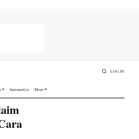
LOG IN
n
Automotive
More
laim
 Cara