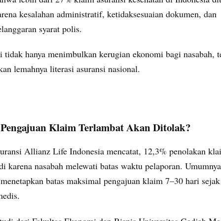
arena kesalahan administratif, ketidaksesuaian dokumen, dan
elanggaran syarat polis.
ni tidak hanya menimbulkan kerugian ekonomi bagi nasabah, te
n lemahnya literasi asuransi nasional.
Pengajuan Klaim Terlambat Akan Ditolak?
uransi Allianz Life Indonesia mencatat, 12,3% penolakan kl
adi karena nasabah melewati batas waktu pelaporan. Umumnya,
 menetapkan batas maksimal pengajuan klaim 7–30 hari sejak
medis.
tudi dari Fakultas Ekonomi dan Bisnis Universitas Gadjah M