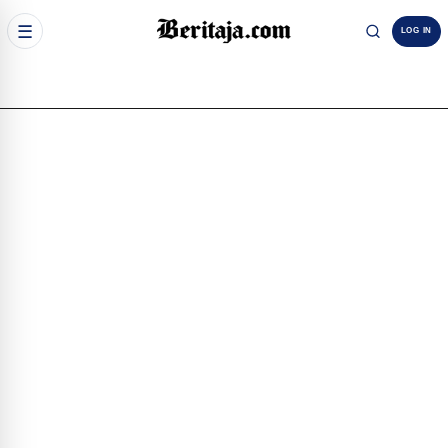
☰
LOG IN